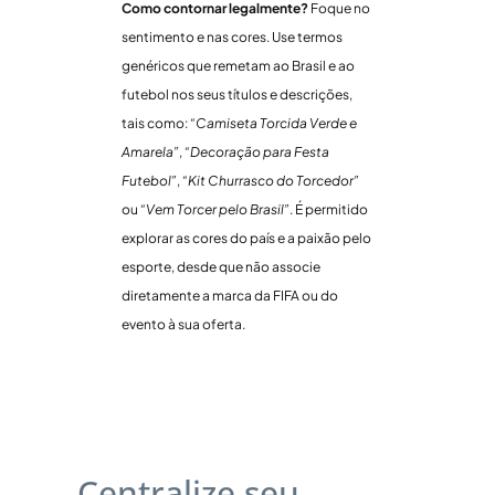
Como contornar legalmente?
Foque no
sentimento e nas cores. Use termos
genéricos que remetam ao Brasil e ao
futebol nos seus títulos e descrições,
tais como:
“Camiseta Torcida Verde e
Amarela”
,
“Decoração para Festa
Futebol”
,
“Kit Churrasco do Torcedor”
ou
“Vem Torcer pelo Brasil”
. É permitido
explorar as cores do país e a paixão pelo
esporte, desde que não associe
diretamente a marca da FIFA ou do
evento à sua oferta.
Centralize seu