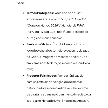
oficial:
Termos Protegidos:
Você não pode usar
expressões exatas como
“Copa do Mundo”
,
“Copa do Mundo 2026”
,
“Mundial da FIFA”
,
“FIFA”
ou
“World Cup”
nos títulos, descrições
ou tags dos seus anúncios.
Símbolos Oficiais:
É proibido reproduzir o
logotipo oficial do torneio, o desenho da taça
da Copa, a imagem do mascote oficial ou os
emblemas das federações (como o escudo da
CBF).
Produtos Falsificados:
Vender réplicas de
camisas oficiais da seleção ou de marcas
patrocinadoras (como Adidas e Nike) é crime
de pirataria e causará o banimento imediato da
sua loja no Mercado Livre, Shopee ou Amazon.