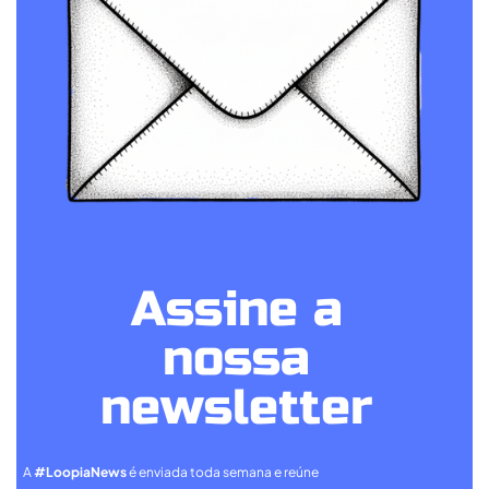
Assine a
nossa
newsletter
A
#LoopiaNews
é enviada toda semana e reúne