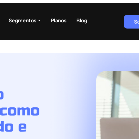
Segmentos
Planos
Blog
S
o
 como
do e