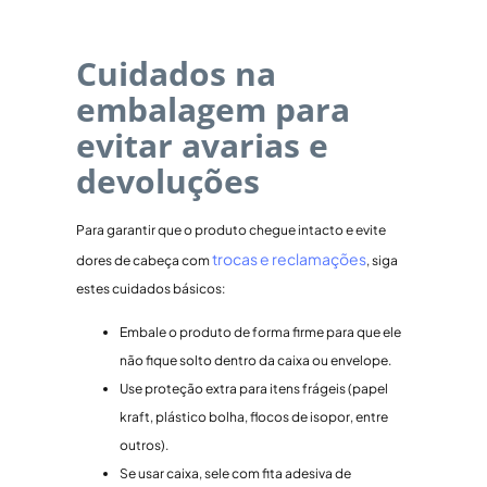
Cuidados na
embalagem para
evitar avarias e
devoluções
Para garantir que o produto chegue intacto e evite
trocas e reclamações
dores de cabeça com
, siga
estes cuidados básicos:
Embale o produto de forma firme para que ele
não fique solto dentro da caixa ou envelope.
Use proteção extra para itens frágeis (papel
kraft, plástico bolha, flocos de isopor, entre
outros).
Se usar caixa, sele com fita adesiva de