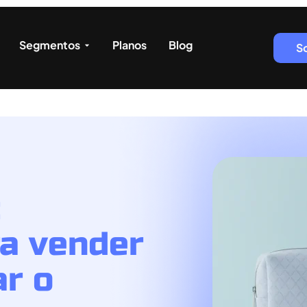
Segmentos
Planos
Blog
S
:
ra vender
r o