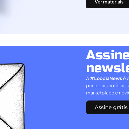
Ver materiais
Assine
newsl
A
#LoopiaNews
é 
principais notícias
marketplace e nov
Assine grátis