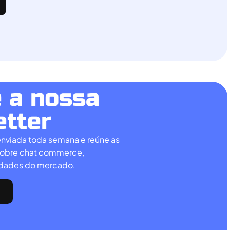
 a nossa
etter
enviada toda semana e reúne as
 sobre chat commerce,
idades do mercado.