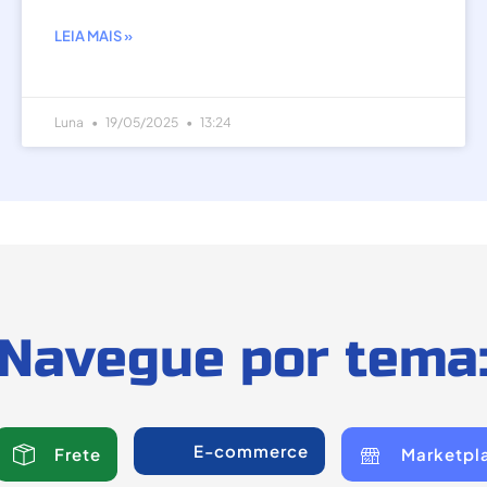
LEIA MAIS »
Luna
19/05/2025
13:24
Navegue por tema
E-commerce
Frete
Marketpl