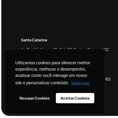
Santa Catarina
Av. Getúlio Vargas, 81 , Sala 07, Centro, Brusque/SC
CEP 88353-000
Utilizamos cookies para oferecer melhor
experiência, melhorar o desempenho,
Espírito Santo
analisar como você interage em nosso
Av. Nossa Sra da Penha, 2598, Santa Luiza, Vitória/ES
Saiba mais
site e personalizar conteúdo.
CEP 29045-402
Recusar Cookies
Aceitar Cookies